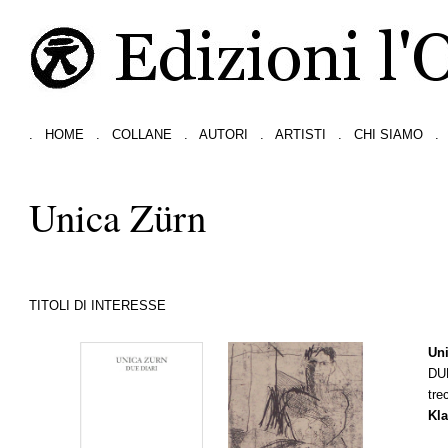
.
HOME
.
COLLANE
.
AUTORI
.
ARTISTI
.
CHI SIAMO
.
Unica Zürn
TITOLI DI INTERESSE
Uni
DU
tre
Kla