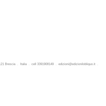
 Brescia . Italia . cell 3391908149 .
edizioni@edizionilobliquo.it
.