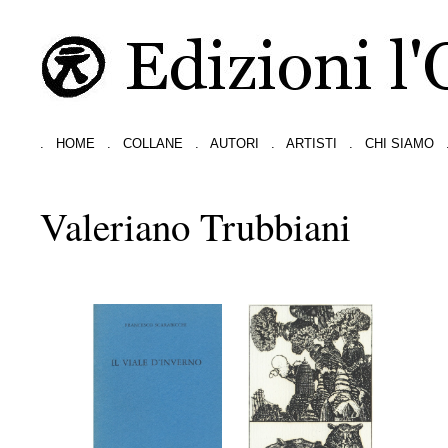
.
HOME
.
COLLANE
.
AUTORI
.
ARTISTI
.
CHI SIAMO
Valeriano Trubbiani