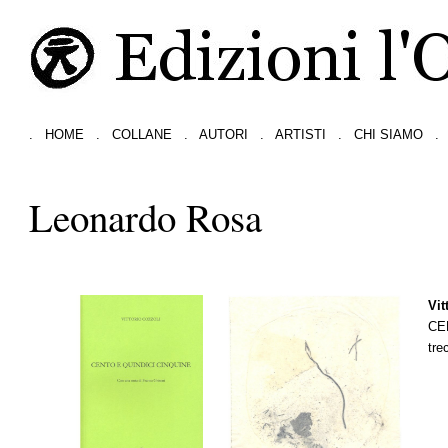
.
HOME
.
COLLANE
.
AUTORI
.
ARTISTI
.
CHI SIAMO
.
Leonardo Rosa
Vit
CE
tre