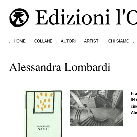
.
HOME
.
COLLANE
.
AUTORI
.
ARTISTI
.
CHI SIAMO
.
Alessandra Lombardi
Fr
IN
cin
Al