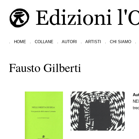
.
HOME
.
COLLANE
.
AUTORI
.
ARTISTI
.
CHI SIAMO
.
Fausto Gilberti
Aut
NE
tre