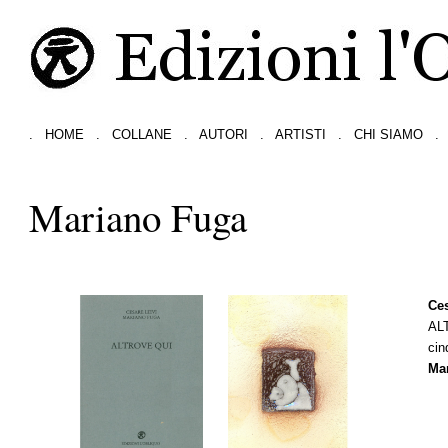
.
HOME
.
COLLANE
.
AUTORI
.
ARTISTI
.
CHI SIAMO
.
Mariano Fuga
Ces
AL
cin
Ma