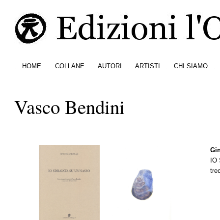
.
HOME
.
COLLANE
.
AUTORI
.
ARTISTI
.
CHI SIAMO
.
Vasco Bendini
Gin
IO
tre