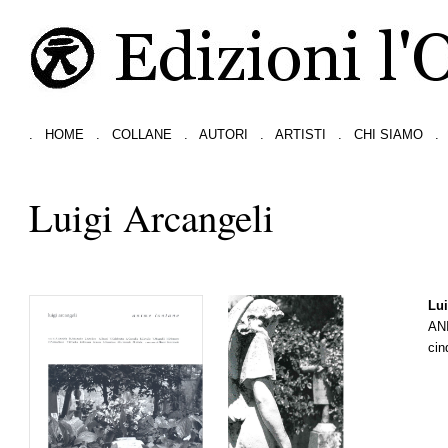
.
HOME
.
COLLANE
.
AUTORI
.
ARTISTI
.
CHI SIAMO
.
Luigi Arcangeli
Lui
AN
cin