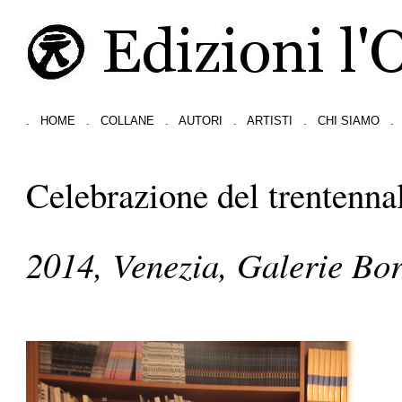
.
HOME
.
COLLANE
.
AUTORI
.
ARTISTI
.
CHI SIAMO
.
Celebrazione del trentenna
2014, Venezia, Galerie Bo