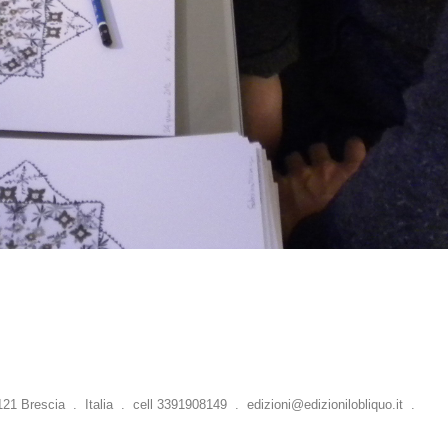
 Brescia . Italia . cell 3391908149 .
edizioni@edizionilobliquo.it
.