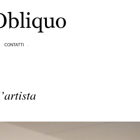
.
CONTATTI
.
’artista