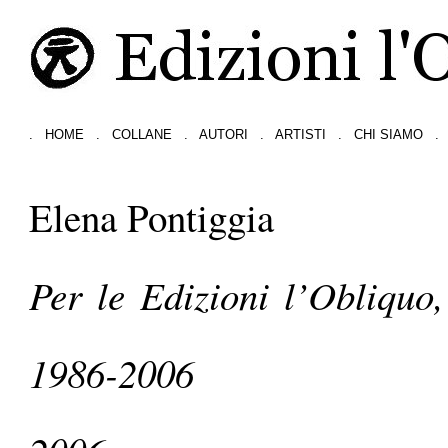
.
HOME
.
COLLANE
.
AUTORI
.
ARTISTI
.
CHI SIAMO
.
Elena Pontiggia
Per le Edizioni l’Obliquo,
1986-2006