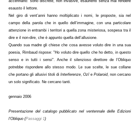
accennano: sono discrete, non invasive, esaurienti senza mai rendere
esausto il lettore.
Nel giro di vent’anni hanno moltiplicato i nomi, le proposte, sia nel
campo della parola che in quello dell’immagine, con una particolare
attenzione in entrambi i territori a quella zona misteriosa, sospesa tra il
dire e il non-dire, che è appunto quella dell’allusione.
Quando sua madre gli chiese che cosa avesse voluto dire in una sua
poesia, Rimbaud rispose: "Ho voluto dire quello che ho detto, in questo
senso e in tutti i sensi". Anche il silenzioso direttore de l’Obliquo
potrebbe rispondere allo stesso modo. Le sue scelte, le sue collane
che portano gli allusivi titoli di
Interferenze
,
Ozî
e
Polaroid
, non cercano
un solo significato. Ne cercano tanti.
gennaio 2006
Presentazione del catalogo pubblicato nel ventennale delle Edizioni
l’Obliquo (
Passaggi 1
)