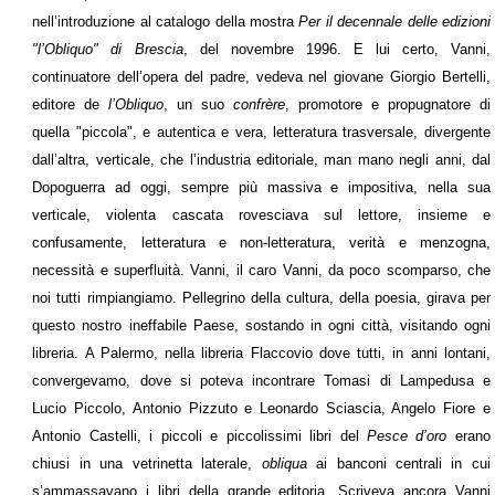
nell’introduzione al catalogo della mostra
Per il decennale delle edizioni
"l’Obliquo" di Brescia
, del novembre 1996. E lui certo, Vanni,
continuatore dell’opera del padre, vedeva nel giovane Giorgio Bertelli,
editore de
l’Obliquo
, un suo
confrère
, promotore e propugnatore di
quella "piccola", e autentica e vera, letteratura trasversale, divergente
dall’altra, verticale, che l’industria editoriale, man mano negli anni, dal
Dopoguerra ad oggi, sempre più massiva e impositiva, nella sua
verticale, violenta cascata rovesciava sul lettore, insieme e
confusamente, letteratura e non-letteratura, verità e menzogna,
necessità e superfluità. Vanni, il caro Vanni, da poco scomparso, che
noi tutti rimpiangiamo. Pellegrino della cultura, della poesia, girava per
questo nostro ineffabile Paese, sostando in ogni città, visitando ogni
libreria. A Palermo, nella libreria Flaccovio dove tutti, in anni lontani,
convergevamo, dove si poteva incontrare Tomasi di Lampedusa e
Lucio Piccolo, Antonio Pizzuto e Leonardo Sciascia, Angelo Fiore e
Antonio Castelli, i piccoli e piccolissimi libri del
Pesce d’oro
erano
chiusi in una vetrinetta laterale,
obliqua
ai banconi centrali in cui
s’ammassavano i libri della grande editoria. Scriveva ancora Vanni