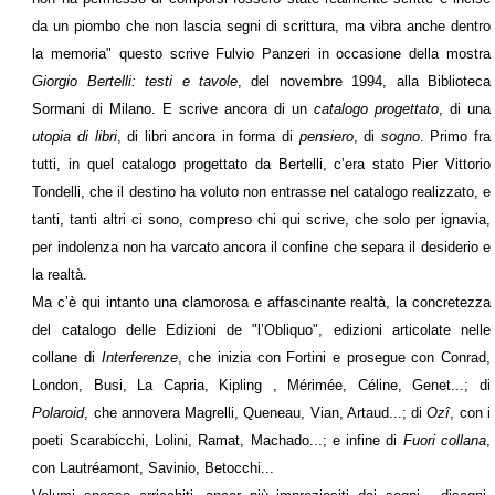
da un piombo che non lascia segni di scrittura, ma vibra anche dentro
la memoria" questo scrive Fulvio Panzeri in occasione della mostra
Giorgio Bertelli: testi e tavole
, del novembre 1994, alla Biblioteca
Sormani di Milano. E scrive ancora di un
catalogo progettato
, di una
utopia di libri
, di libri ancora in forma di
pensiero
, di
sogno
. Primo fra
tutti, in quel catalogo progettato da Bertelli, c’era stato Pier Vittorio
Tondelli, che il destino ha voluto non entrasse nel catalogo realizzato, e
tanti, tanti altri ci sono, compreso chi qui scrive, che solo per ignavia,
per indolenza non ha varcato ancora il confine che separa il desiderio e
la realtà.
Ma c’è qui intanto una clamorosa e affascinante realtà, la concretezza
del catalogo delle Edizioni de "l’Obliquo", edizioni articolate nelle
collane di
Interferenze
, che inizia con Fortini e prosegue con Conrad,
London, Busi, La Capria, Kipling , Mérimée, Céline, Genet...; di
Polaroid
, che annovera Magrelli, Queneau, Vian, Artaud...; di
Ozî
, con i
poeti Scarabicchi, Lolini, Ramat, Machado...; e infine di
Fuori collana
,
con Lautréamont, Savinio, Betocchi...