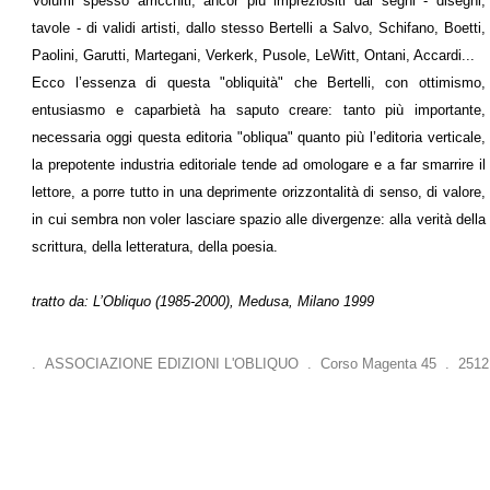
Volumi spesso arricchiti, ancor più impreziositi dai segni - disegni,
tavole - di validi artisti, dallo stesso Bertelli a Salvo, Schifano, Boetti,
Paolini, Garutti, Martegani, Verkerk, Pusole, LeWitt, Ontani, Accardi...
Ecco l’essenza di questa "obliquità" che Bertelli, con ottimismo,
entusiasmo e caparbietà ha saputo creare: tanto più importante,
necessaria oggi questa editoria "obliqua" quanto più l’editoria verticale,
la prepotente industria editoriale tende ad omologare e a far smarrire il
lettore, a porre tutto in una deprimente orizzontalità di senso, di valore,
in cui sembra non voler lasciare spazio alle divergenze: alla verità della
scrittura, della letteratura, della poesia.
tratto da: L’Obliquo (1985-2000), Medusa, Milano 1999
. ASSOCIAZIONE EDIZIONI L'OBLIQUO . Corso Magenta 45 . 25121 