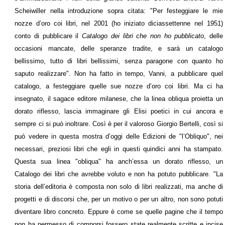
Scheiwiller nella introduzione sopra citata: "Per festeggiare le mie
nozze d’oro coi libri, nel 2001 (ho iniziato diciassettenne neI 1951)
conto di pubblicare il
Catalogo dei libri che non ho pubblicato
, delle
occasioni mancate, delle speranze tradite, e sarà un catalogo
bellissimo, tutto di libri bellissimi, senza paragone con quanto ho
saputo realizzare". Non ha fatto in tempo, Vanni, a pubblicare quel
catalogo, a festeggiare quelle sue nozze d’oro coi libri. Ma ci ha
insegnato, il sagace editore milanese, che la linea obliqua proietta un
dorato riflesso, lascia immaginare gli Elisi poetici in cui ancora e
sempre ci si può inoltrare. Così è per il valoroso Giorgio Bertelli, così si
può vedere in questa mostra d’oggi delle Edizioni de "l’Obliquo", nei
necessari, preziosi libri che egli in questi quindici anni ha stampato.
Questa sua linea "obliqua" ha anch’essa un dorato riflesso, un
Catalogo dei libri che avrebbe voluto e non ha potuto pubblicare. "La
storia dell’editoria è composta non solo di libri realizzati, ma anche di
progetti e di discorsi che, per un motivo o per un altro, non sono potuti
diventare libro concreto. Eppure è come se quelle pagine che il tempo
non ha permesso di comporsi fossero state realmente scritte e incise