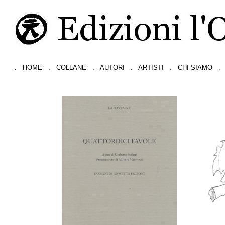
.
HOME
.
COLLANE
.
AUTORI
.
ARTISTI
.
CHI SIAMO
.