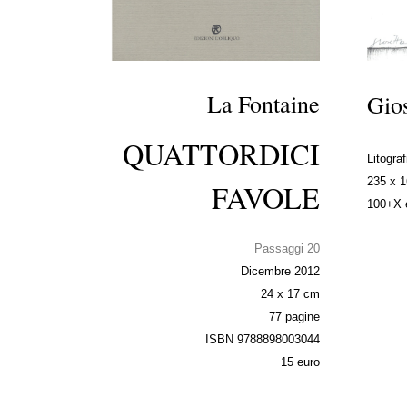
La Fontaine
Gios
QUATTORDICI
Litograf
235 x 
FAVOLE
100+X e
Passaggi 20
Dicembre 2012
24 x 17 cm
77 pagine
ISBN 9788898003044
15 euro