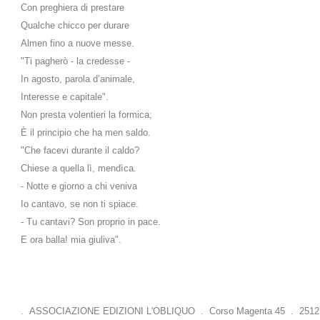
Con preghiera di prestare
Qualche chicco per durare
Almen fino a nuove messe.
"Ti pagherò - la credesse -
In agosto, parola d’animale,
Interesse e capitale".
Non presta volentieri la formica;
È il principio che ha men saldo.
"Che facevi durante il caldo?
Chiese a quella lì, mendìca.
- Notte e giorno a chi veniva
Io cantavo, se non ti spiace.
- Tu cantavi? Son proprio in pace.
E ora balla! mia giuliva".
. ASSOCIAZIONE EDIZIONI L'OBLIQUO . Corso Magenta 45 . 25121 