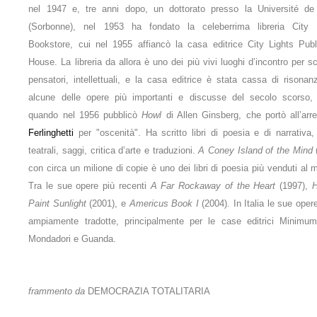
nel 1947 e, tre anni dopo, un dottorato presso la Université de
(Sorbonne), nel 1953 ha fondato la celeberrima libreria City 
Bookstore, cui nel 1955 affiancò la casa editrice City Lights Publ
House. La libreria da allora è uno dei più vivi luoghi d’incontro per scr
pensatori, intellettuali, e la casa editrice è stata cassa di risonan
alcune delle opere più importanti e discusse del secolo scorso
quando nel 1956 pubblicò
Howl
di Allen Ginsberg, che portò all’arre
Ferlinghetti
per "oscenità". Ha scritto libri di poesia e di narrativa,
teatrali, saggi, critica d’arte e traduzioni.
A Coney Island of the Mind
con circa un milione di copie è uno dei libri di poesia più venduti al
Tra le sue opere più recenti
A Far Rockaway of the Heart
(1997),
H
Paint Sunlight
(2001), e
Americus Book I
(2004). In Italia le sue oper
ampiamente tradotte, principalmente per le case editrici Minimu
Mondadori e Guanda.
frammento da
DEMOCRAZIA TOTALITARIA