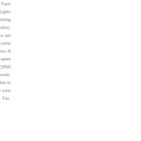
 Paris
Lights
ishing
ittori,
za per
, come
sto di
 opere
(1958)
 mondo.
ow to
e sono
m Fax,