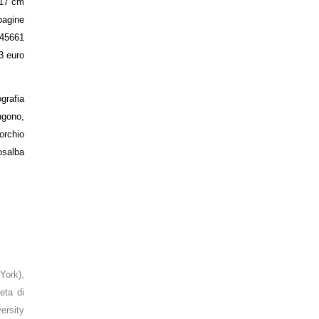
 17 cm
pagine
45661
3 euro
rafia
ngono,
orchio
osalba
York),
oeta di
ersity