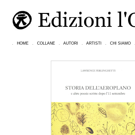
.
HOME
.
COLLANE
.
AUTORI
.
ARTISTI
.
CHI SIAMO