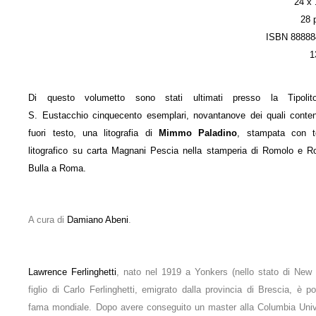
24 x
28 
ISBN 88888
1
Di questo volumetto sono stati ultimati presso la Tipolitog
S. Eustacchio cinquecento esemplari, novantanove dei quali conte
fuori testo, una litografia di
Mimmo Paladino
, stampata con t
litografico su carta Magnani Pescia nella stamperia di Romolo e R
Bulla a Roma.
A cura di
Damiano Abeni
.
Lawrence Ferlinghetti
, nato nel 1919 a Yonkers (nello stato di New 
figlio di Carlo Ferlinghetti, emigrato dalla provincia di Brescia, è p
fama mondiale. Dopo avere conseguito un master alla Columbia Univ