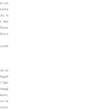
agò con
tissima
ora in
 libri
Torres
itica e
acconti
sta un
ugiati
I falsi
sonaggi
dosso,
ica né
assosa,