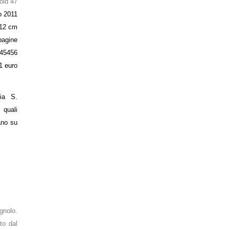
oid 47
o 2011
 12 cm
pagine
45456
1 euro
fia S.
quali
ano su
gnolo.
to dal