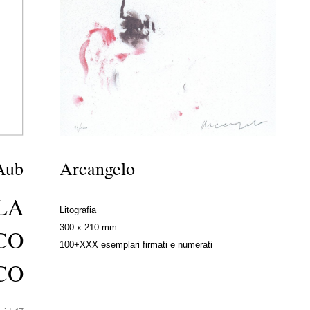
Aub
Arcangelo
LA
Litografia
300 x 210 mm
CO
100+XXX esemplari firmati e numerati
CO