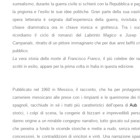
surrealismo, durante la guerra civile si schierò con la Repubblica e p
la prigionia e l’esilio le sue idee politiche. Gran parte della sua vas
opera letteraria è segnata dall’esperienza della guerra, rivisitata 
chiave drammatica ora in chiave ironica e grottesca. Tra i suoi
ricordiamo il ciclo di romanzi del
Labirinto Magico
e
Jusep 
Campanals
, ritratto di un pittore immaginario che per due anni beffò cr
pubblico.
La vera storia della morte di Francisco Franco
, il più celebre dei r
scritti in esilio, appare per la prima volta in Italia in questa edizione.
Pubblicato nel 1960 in Messico, il racconto, che ha per protagoni
cameriere messicano alle prese con i rimpianti e le querimonie dei rif
spagnoli, racchiude in sé i tratti più caratteristici dell’opera di
Aub
. 
storici, i colpi di scena, la congerie di bizzarri e imprevedibili per
danno origine a un mirabile congegno narrativo, tutto giocato sul para
che penetra a fondo le vicende storiche e mette a nudo, senza retor
concessioni, le contraddizioni di vincitori e vinti. Una narrazione sp