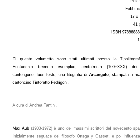
Polar
Febbrai
17 x
41 
ISBN 97888888
1
Di questo volumetto sono stati ultimati presso la Tipolitogra
Eustacchio trecento esemplari, centotrenta (100+XXX) dei 
contengono, fuori testo, una litografia di
Arcangelo
, stampata a m
cartoncino Tintoretto Fedrigoni.
A cura di Andrea Fantini.
Max Aub
(1903-1972) è uno dei massimi scrittori del novecento spa
Inizialmente seguace del filosofo Ortega y Gasset, e poi influenza