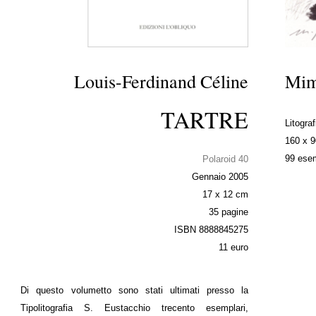
Louis-Ferdinand Céline
Mim
TARTRE
Litograf
160 x 
99 esem
Polaroid 40
Gennaio 2005
17 x 12 cm
35 pagine
ISBN 8888845275
11 euro
Di questo volumetto sono stati ultimati presso la
Tipolitografia S. Eustacchio trecento esemplari,