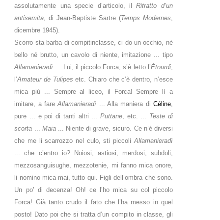
assolutamente una specie d’articolo, il
Ritratto d’un
antisemita
, di Jean-Baptiste Sartre (
Temps Modernes
,
dicembre 1945).
Scorro sta barba di compitinclasse, ci do un occhio, né
bello né brutto, un cavolo di niente, imitazione ... tipo
Allamanieradì
... Lui, il piccolo Forca, s’è letto l’
Étourdi
,
l’
Amateur de Tulipes
etc. Chiaro che c’è dentro, n’esce
mica più ... Sempre al liceo, il Forca! Sempre lì a
imitare, a fare
Allamanieradì
... Alla maniera di
Céline
,
pure ... e poi di tanti altri ...
Puttane
, etc. ...
Teste di
scorta
...
Maia
... Niente di grave, sicuro. Ce n’è diversi
che me li scarrozzo nel culo, sti piccoli
Allamanieradì
... che c’entro io? Noiosi, astiosi, merdosi, subdoli,
mezzosanguisughe, mezzotenie, mi fanno mica onore,
li nomino mica mai, tutto qui. Figli dell’ombra che sono.
Un po’ di decenza! Oh! ce l’ho mica su col piccolo
Forca! Già tanto crudo il fato che l’ha messo in quel
posto! Dato poi che si tratta d’un compito in classe, gli