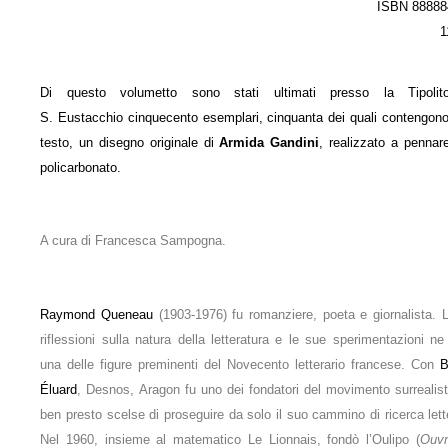
ISBN 88888
1
Di questo volumetto sono stati ultimati presso la Tipolitog
S. Eustacchio cinquecento esemplari, cinquanta dei quali contengono,
testo, un disegno originale di
Armida Gandini
, realizzato a pennare
policarbonato.
A cura di Francesca Sampogna.
Raymond Queneau
(1903-1976) fu romanziere, poeta e giornalista. 
riflessioni sulla natura della letteratura e le sue sperimentazioni ne
una delle figure preminenti del Novecento letterario francese. Con
B
Éluard
, Desnos, Aragon fu uno dei fondatori del movimento surrealis
ben presto scelse di proseguire da solo il suo cammino di ricerca lett
Nel 1960, insieme al matematico Le Lionnais, fondò l’Oulipo (
Ouvr