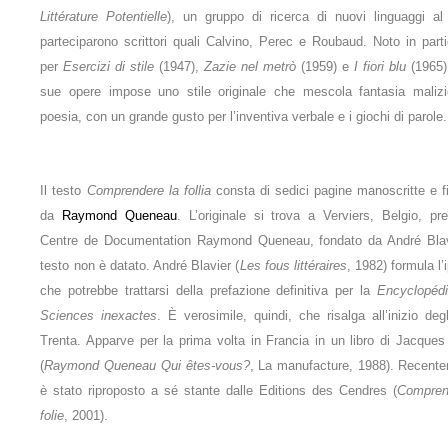
Littérature Potentielle
), un gruppo di ricerca di nuovi linguaggi al
parteciparono scrittori quali Calvino, Perec e Roubaud. Noto in parti
per
Esercizi di stile
(1947),
Zazie nel metrò
(1959) e
I fiori blu
(1965),
sue opere impose uno stile originale che mescola fantasia maliz
poesia, con un grande gusto per l’inventiva verbale e i giochi di parole.
Il testo
Comprendere la follia
consta di sedici pagine manoscritte e f
da
Raymond Queneau
. L’originale si trova a Verviers, Belgio, pre
Centre de Documentation Raymond Queneau, fondato da André Blavi
testo non è datato. André Blavier (
Les fous littéraires
, 1982) formula l’
che potrebbe trattarsi della prefazione definitiva per la
Encyclopéd
Sciences inexactes
. È verosimile, quindi, che risalga all’inizio deg
Trenta. Apparve per la prima volta in Francia in un libro di Jacques
(
Raymond Queneau Qui êtes-vous?
, La manufacture, 1988). Recent
è stato riproposto a sé stante dalle Editions des Cendres (
Compren
folie
, 2001).