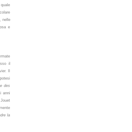
 quale
colare
 nelle
iosa e
irmate
sso il
er. Il
ipotesi
ie des
li anni
 Jouet
emente
dre la