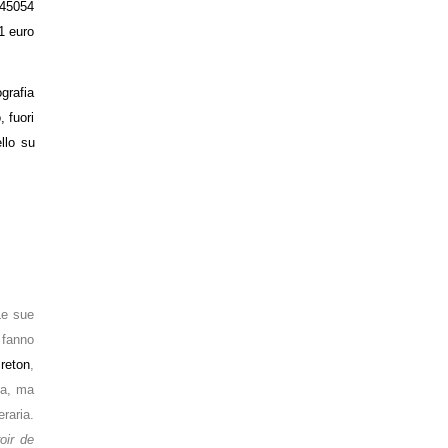
45054
1 euro
rafia
 fuori
llo su
Le sue
 fanno
reton
,
ta, ma
eraria.
oir de