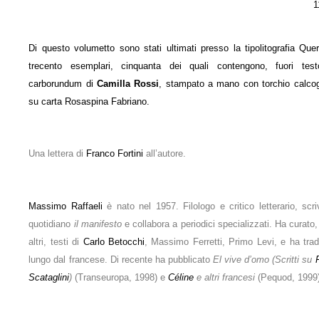
1
Di questo volumetto sono stati ultimati presso la tipolitografia Quer
trecento esemplari, cinquanta dei quali contengono, fuori tes
carborundum di
Camilla Rossi
, stampato a mano con torchio calcog
su carta Rosaspina Fabriano.
Una lettera di
Franco Fortini
all’autore.
Massimo Raffaeli
è nato nel 1957. Filologo e critico letterario, scri
quotidiano
il manifesto
e collabora a periodici specializzati. Ha curato, 
altri, testi di
Carlo Betocchi
, Massimo Ferretti, Primo Levi, e ha trad
lungo dal francese. Di recente ha pubblicato
El vive d’omo (Scritti su
Scataglini
)
(Transeuropa, 1998) e
Céline
e altri francesi
(Pequod, 1999)