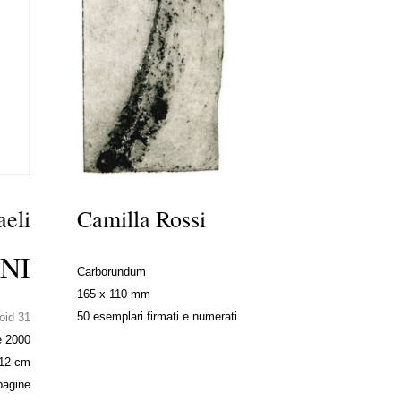
eli
Camilla Rossi
NI
Carborundum
165 x 110 mm
50 esemplari firmati e numerati
oid 31
e 2000
 12 cm
pagine