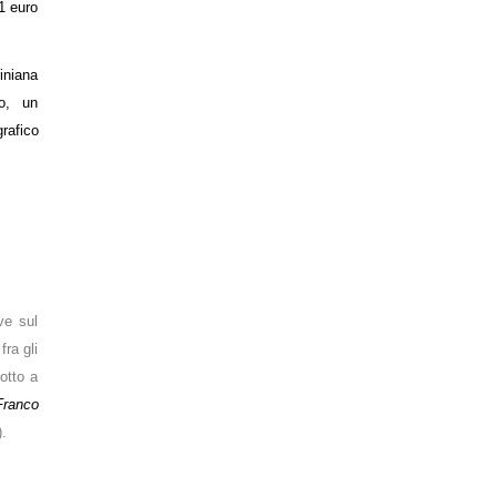
1 euro
iniana
to, un
rafico
ve sul
fra gli
otto a
Franco
.