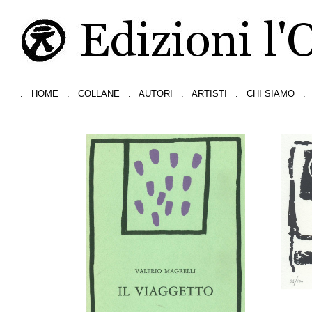
.
HOME
.
COLLANE
.
AUTORI
.
ARTISTI
.
CHI SIAMO
.