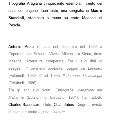
Tipografia Artigiana cinquecento esemplari, cento dei
quali contengono, fuori testo, una serigrafia di
Mauro
Staccioli
, stampata a mano su carta Magnani di
Pescia.
Antonio Prete
è nato nel dicembre del 1939 a
Copertino, nel Salento. Vive a Milano e a Siena, dove
insegna Letteratura comparata. Tra i suoi libri di
esegesi:
Il pensiero poetante. Saggio su Leopardi
(Feltrinelli, 1980; 3ª ed. 1988),
Il demone dell’analogia
(Feltrinelli, 1986).
Tra gli altri suoi scritti:
Chirografie. Variazioni per
Mallarmé
(Edizioni di barbablù, 1984). Ha tradotto
Charles Baudelaire
, Gide,
Char
,
Jabès
. Dirige la rivista
di poesia e teoria
Il gallo silvestre
.