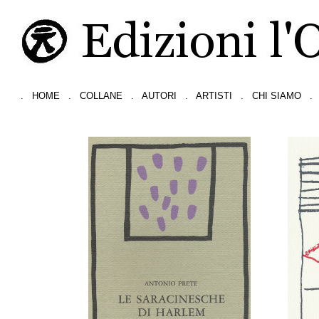
.
HOME
.
COLLANE
.
AUTORI
.
ARTISTI
.
CHI SIAMO
.