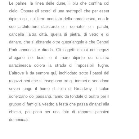
Le palme, la linea delle dune, il blu che confina col
cielo. Oppure gli scorci di una metropoli che per esser
dipinta qui, sul ferro ondulato della saracinesca, con le
sue architetture d’azzardo e i semafori e i parchi,
cancella l’altra città, quella di pietra, di vetro e di
danaro, che si distende oltre quest’angolo e che Central
Park annuncia e dirada. Gli oggetti chiusi nei negozi
affogano nel buio, e il mare dipinto su un’altra
saracinesca colora la strada di impossibili fughe.
L’altrove è da sempre qui, inchiodato sotto i passi dei
ragazzi neri che si inseguono tra gli incroci o scendono
severi lungo il fiume di folla di Broadway. I colori
scherzano coi passanti, fanno da fondale di teatro per il
gruppo di famiglia vestito a festa che passa dinanzi alla
chiesa, poi posa per una foto di rappresi pensieri
domenicali.