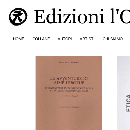
.
HOME
.
COLLANE
.
AUTORI
.
ARTISTI
.
CHI SIAMO
.