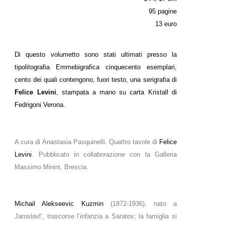
95 pagine
13 euro
Di questo volumetto sono stati ultimati presso la
tipolitografia Emmebigrafica cinquecento esemplari,
cento dei quali contengono, fuori testo, una serigrafia di
Felice Levini
, stampata a mano su carta Kristall di
Fedrigoni Verona.
A cura di Anastasia Pasquinelli. Quattro tavole di
Felice
Levini
. Pubblicato in collaborazione con la Galleria
Massimo Minini, Brescia.
Michail Alekseevic Kuzmin
(1872-1936), nato a
Jaroslavl’, trascorse l’infanzia a Saratov; la famiglia si