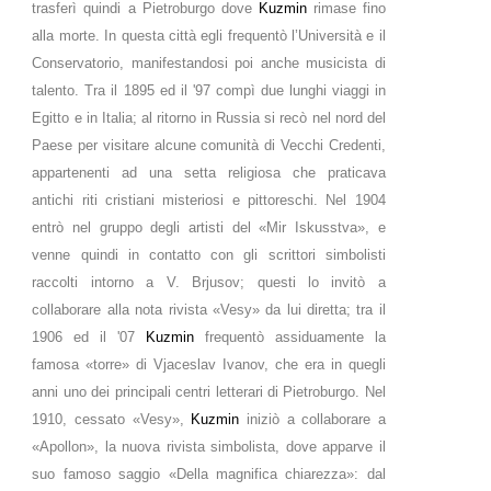
trasferì quindi a Pietroburgo dove
Kuzmin
rimase fino
alla morte. In questa città egli frequentò l’Università e il
Conservatorio, manifestandosi poi anche musicista di
talento. Tra il 1895 ed il '97 compì due lunghi viaggi in
Egitto e in Italia; al ritorno in Russia si recò nel nord del
Paese per visitare alcune comunità di Vecchi Credenti,
appartenenti ad una setta religiosa che praticava
antichi riti cristiani misteriosi e pittoreschi. Nel 1904
entrò nel gruppo degli artisti del «Mir Iskusstva», e
venne quindi in contatto con gli scrittori simbolisti
raccolti intorno a V. Brjusov; questi lo invitò a
collaborare alla nota rivista «Vesy» da lui diretta; tra il
1906 ed il '07
Kuzmin
frequentò assiduamente la
famosa «torre» di Vjaceslav Ivanov, che era in quegli
anni uno dei principali centri letterari di Pietroburgo. Nel
1910, cessato «Vesy»,
Kuzmin
iniziò a collaborare a
«Apollon», la nuova rivista simbolista, dove apparve il
suo famoso saggio «Della magnifica chiarezza»: dal