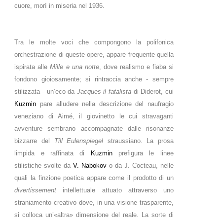
cuore, morì in miseria nel 1936.
Tra le molte voci che compongono la polifonica
orchestrazione di queste opere, appare frequente quella
ispirata alle
Mille e una notte
, dove realismo e fiaba si
fondono gioiosamente; si rintraccia anche - sempre
stilizzata - un’eco da
Jacques il fatalista
di Diderot, cui
Kuzmin
pare alludere nella descrizione del naufragio
veneziano di Aimé, il giovinetto le cui stravaganti
avventure sembrano accompagnate dalle risonanze
bizzarre del
Till Eulenspiegel
straussiano. La prosa
limpida e raffinata di
Kuzmin
prefigura le linee
stilistiche svolte da
V. Nabokov
o da J. Cocteau, nelle
quali la finzione poetica appare come il prodotto di un
divertissement
intellettuale attuato attraverso uno
straniamento creativo dove, in una visione trasparente,
si colloca un’«altra» dimensione del reale. La sorte di