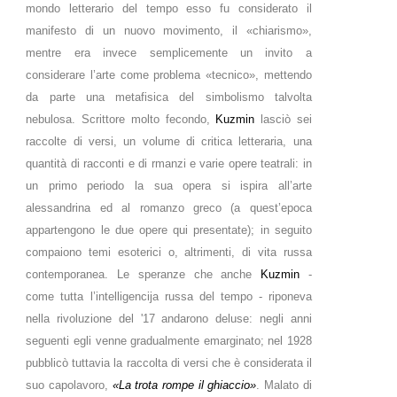
mondo letterario del tempo esso fu considerato il
manifesto di un nuovo movimento, il «chiarismo»,
mentre era invece semplicemente un invito a
considerare l’arte come problema «tecnico», mettendo
da parte una metafisica del simbolismo talvolta
nebulosa. Scrittore molto fecondo,
Kuzmin
lasciò sei
raccolte di versi, un volume di critica letteraria, una
quantità di racconti e di rmanzi e varie opere teatrali: in
un primo periodo la sua opera si ispira all’arte
alessandrina ed al romanzo greco (a quest’epoca
appartengono le due opere qui presentate); in seguito
compaiono temi esoterici o, altrimenti, di vita russa
contemporanea. Le speranze che anche
Kuzmin
-
come tutta l’intelligencija russa del tempo - riponeva
nella rivoluzione del '17 andarono deluse: negli anni
seguenti egli venne gradualmente emarginato; nel 1928
pubblicò tuttavia la raccolta di versi che è considerata il
suo capolavoro,
«La trota rompe il ghiaccio»
. Malato di