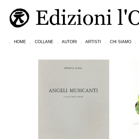
.
HOME
.
COLLANE
.
AUTORI
.
ARTISTI
.
CHI SIAMO
.