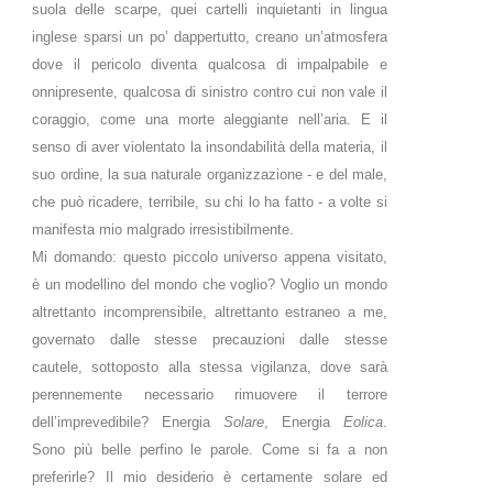
suola delle scarpe, quei cartelli inquietanti in lingua
inglese sparsi un po’ dappertutto, creano un’atmosfera
dove il pericolo diventa qualcosa di impalpabile e
onnipresente, qualcosa di sinistro contro cui non vale il
coraggio, come una morte aleggiante nell’aria. E il
senso di aver violentato la insondabilità della materia, il
suo ordine, la sua naturale organizzazione - e del male,
che può ricadere, terribile, su chi lo ha fatto - a volte si
manifesta mio malgrado irresistibilmente.
Mi domando: questo piccolo universo appena visitato,
è un modellino del mondo che voglio? Voglio un mondo
altrettanto incomprensibile, altrettanto estraneo a me,
governato dalle stesse precauzioni dalle stesse
cautele, sottoposto alla stessa vigilanza, dove sarà
perennemente necessario rimuovere il terrore
dell’imprevedibile? Energia
Solare
, Energia
Eolica
.
Sono più belle perfino le parole. Come si fa a non
preferirle? Il mio desiderio è certamente solare ed