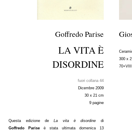
Goffredo Parise
Gios
LA VITA È
Ceramic
300 x 
DISORDINE
70+VIII
fuori collana 44
Dicembre 2009
30 x 21 cm
9 pagine
Questa edizione de
La vita è disordine
di
Goffredo Parise
è stata ultimata domenica 13