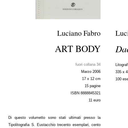
Luciano Fabro
Luc
ART BODY
Dac
fuori collana 34
Litograf
Marzo 2006
335 x 
17 x 12 cm
100 ese
15 pagine
ISBN 8888845321
11 euro
Di questo volumetto sono stati ultimati presso la
Tipolitografia S. Eustacchio trecento esemplari, cento