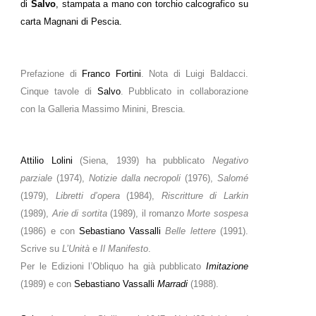
di
Salvo
, stampata a mano con torchio calcografico su
carta Magnani di Pescia.
Prefazione di
Franco Fortini
. Nota di Luigi Baldacci.
Cinque tavole di
Salvo
. Pubblicato in collaborazione
con la Galleria Massimo Minini, Brescia.
Attilio Lolini
(Siena, 1939) ha pubblicato
Negativo
parziale
(1974),
Notizie dalla necropoli
(1976),
Salomé
(1979),
Libretti d’opera
(1984),
Riscritture di Larkin
(1989),
Arie di sortita
(1989), il romanzo
Morte sospesa
(1986) e con
Sebastiano Vassalli
Belle lettere
(1991).
Scrive su
L’Unità
e
Il Manifesto
.
Per le Edizioni l’Obliquo ha già pubblicato
Imitazione
(1989) e con
Sebastiano Vassalli
Marradi
(1988).