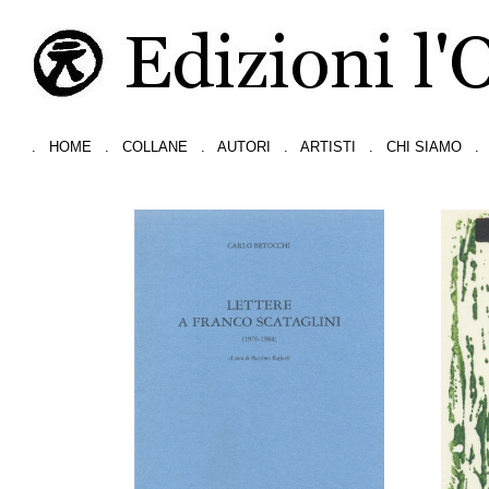
.
HOME
.
COLLANE
.
AUTORI
.
ARTISTI
.
CHI SIAMO
.