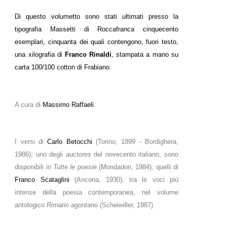
Di questo volumetto sono stati ultimati presso la
tipografia Massetti di Roccafranca cinquecento
esemplari, cinquanta dei quali contengono, fuori testo,
una xilografia di
Franco Rinaldi
, stampata a mano su
carta 100/100 cotton di Frabiano.
A cura di
Massimo Raffaeli
.
I versi di
Carlo Betocchi
(Torino, 1899 - Bordighera,
1986), uno degli
auctores
del novecento italiano, sono
disponibili in
Tutte le poesie
(Mondadori, 1984); quelli di
Franco Scataglini
(Ancona, 1930), tra le voci più
intense della poesia contemporanea, nel volume
antologico
Rimario agontano
(Scheiwiller, 1987).