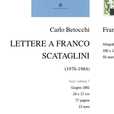
Carlo Betocchi
Fran
LETTERE A FRANCO
Xilograf
190 x 
SCATAGLINI
50 esem
(1976-1984)
fuori collana 7
Giugno 1991
24 x 17 cm
77 pagine
13 euro