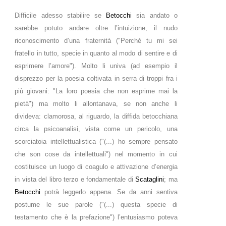
Difficile adesso stabilire se
Betocchi
sia andato o
sarebbe potuto andare oltre l’intuizione, il nudo
riconoscimento d’una fraternità ("Perché tu mi sei
fratello in tutto, specie in quanto al modo di sentire e di
esprimere l’amore"). Molto li univa (ad esempio il
disprezzo per la poesia coltivata in serra di troppi fra i
più giovani: "La loro poesia che non esprime mai la
pietà") ma molto li allontanava, se non anche li
divideva: clamorosa, al riguardo, la diffida betocchiana
circa la psicoanalisi, vista come un pericolo, una
scorciatoia intellettualistica ("(...) ho sempre pensato
che son cose da intellettuali") nel momento in cui
costituisce un luogo di coagulo e attivazione d’energia
in vista del libro terzo e fondamentale di
Scataglini
; ma
Betocchi
potrà leggerlo appena. Se da anni sentiva
postume le sue parole ("(...) questa specie di
testamento che è la prefazione") l’entusiasmo poteva