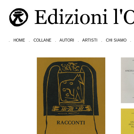
.
HOME
.
COLLANE
.
AUTORI
.
ARTISTI
.
CHI SIAMO
.