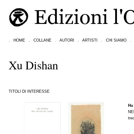
.
HOME
.
COLLANE
.
AUTORI
.
ARTISTI
.
CHI SIAMO
.
Xu Dishan
TITOLI DI INTERESSE
Hu
NE
tre