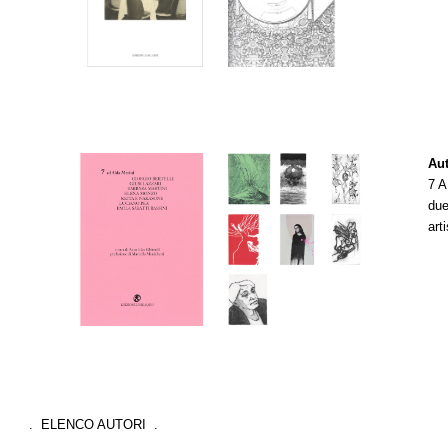
Aut
7 
due
art
. ELENCO AUTORI .