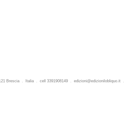
 Brescia . Italia . cell 3391908149 .
edizioni@edizionilobliquo.it
.