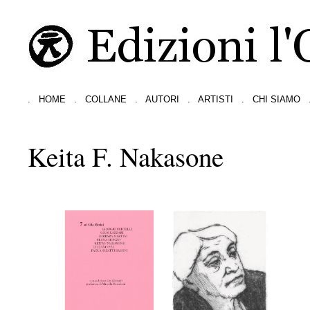
.
HOME
.
COLLANE
.
AUTORI
.
ARTISTI
.
CHI SIAMO
Keita F. Nakasone