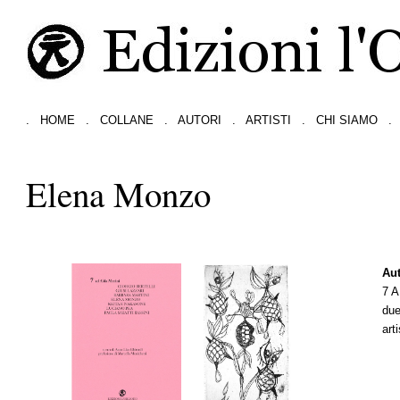
.
HOME
.
COLLANE
.
AUTORI
.
ARTISTI
.
CHI SIAMO
.
Elena Monzo
Aut
7 
due
art