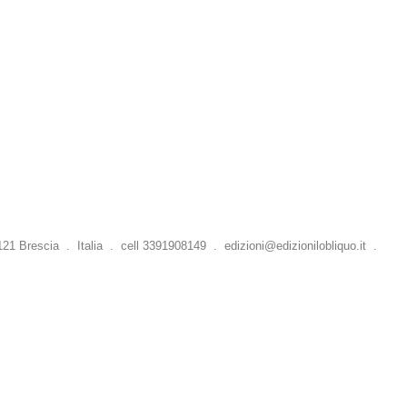
 Brescia . Italia . cell 3391908149 .
edizioni@edizionilobliquo.it
.