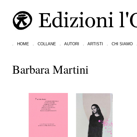
.
HOME
.
COLLANE
.
AUTORI
.
ARTISTI
.
CHI SIAMO
Barbara Martini