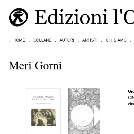
.
HOME
.
COLLANE
.
AUTORI
.
ARTISTI
.
CHI SIAMO
.
Meri Gorni
Gio
CI
cin