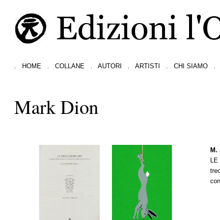
.
HOME
.
COLLANE
.
AUTORI
.
ARTISTI
.
CHI SIAMO
.
Mark Dion
M. 
LE
tre
con